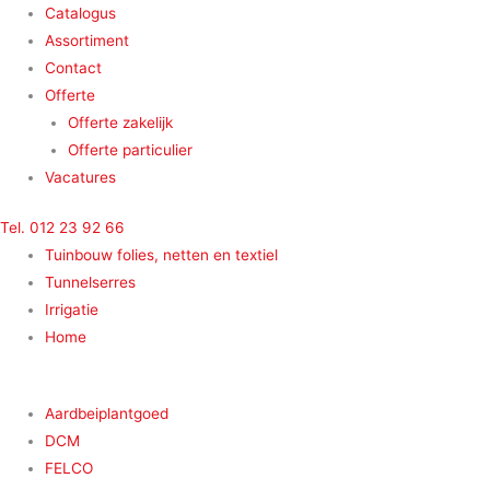
Ga
Main
Main
Main
Main
Catalogus
naar
Menu
Menu
Menu
Menu
Assortiment
de
Contact
inhoud
Offerte
Offerte zakelijk
Offerte particulier
Vacatures
Tel. 012 23 92 66
Tuinbouw folies, netten en textiel
Tunnelserres
Irrigatie
Home
Aardbeiplantgoed
DCM
FELCO