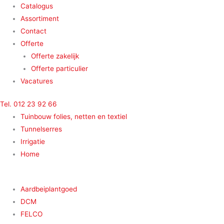
Ga
Main
Main
Main
Main
Catalogus
naar
Menu
Menu
Menu
Menu
Assortiment
de
Contact
inhoud
Offerte
Offerte zakelijk
Offerte particulier
Vacatures
Tel. 012 23 92 66
Tuinbouw folies, netten en textiel
Tunnelserres
Irrigatie
Home
Aardbeiplantgoed
DCM
FELCO